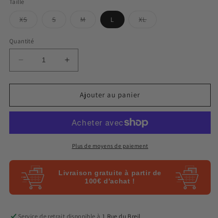
Taille
Variante
Variante
Variante
Variante
XS
S
M
L
XL
épuisée
épuisée
épuisée
épuisée
ou
ou
ou
ou
indisponible
indisponible
indisponible
indisponible
Quantité
Réduire
Augmenter
la
la
quantité
quantité
de
de
Ajouter au panier
T-
T-
shirt
shirt
Skull
Skull
-
-
Blanc
Blanc
Plus de moyens de paiement
Livraison gratuite à partir de
100€ d'achat !
Service de retrait disponible à
1 Rue du Breil