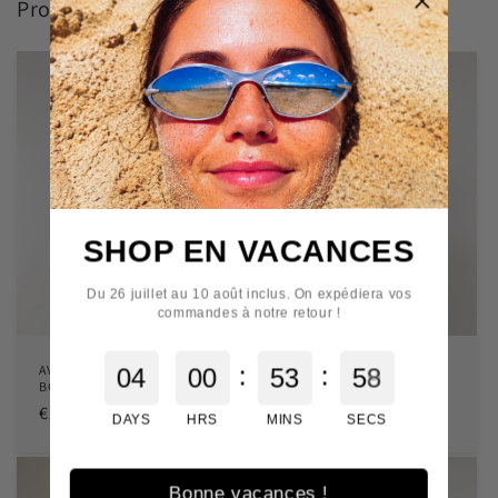
Produit en vedette
SHOP EN VACANCES
Du 26 juillet au 10 août inclus. On expédiera vos
commandes à notre retour !
:
:
AVEC - T-shirt "COUP DE
AVEC - T-shirt "COUP DE
0
4
0
0
5
3
5
8
BOULE" bleu foncé
BOULE" crème
Prix
€29,00 EUR
Prix
€29,00 EUR
DAYS
HRS
MINS
SECS
habituel
habituel
Bonne vacances !