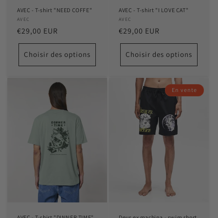
AVEC - T-shirt "NEED COFFE"
AVEC - T-shirt "I LOVE CAT"
Distributeur :
AVEC
Distributeur :
AVEC
Prix
€29,00 EUR
Prix
€29,00 EUR
habituel
habituel
Choisir des options
Choisir des options
En vente
AVEC - T-shirt "DINNER TIME"
Deus ex machina - swim short