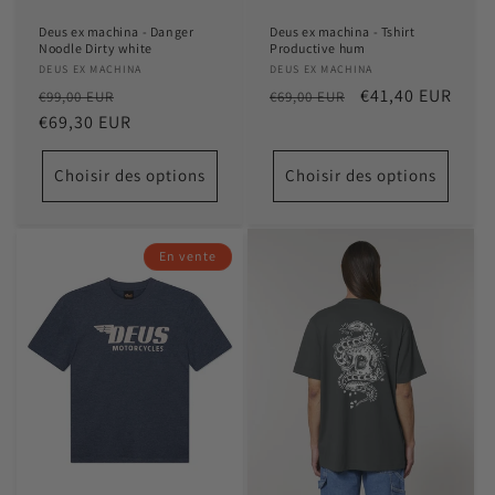
Deus ex machina - Danger
Deus ex machina - Tshirt
Noodle Dirty white
Productive hum
Distributeur :
DEUS EX MACHINA
Distributeur :
DEUS EX MACHINA
Prix
Prix
Prix
Prix
€41,40 EUR
€99,00 EUR
€69,00 EUR
habituel
€69,30 EUR
promotionnel
habituel
promotionnel
Choisir des options
Choisir des options
En vente