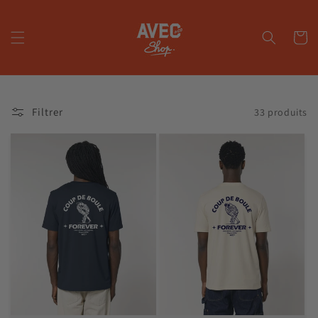
et
passer
au
Panier
contenu
Filtrer
33 produits