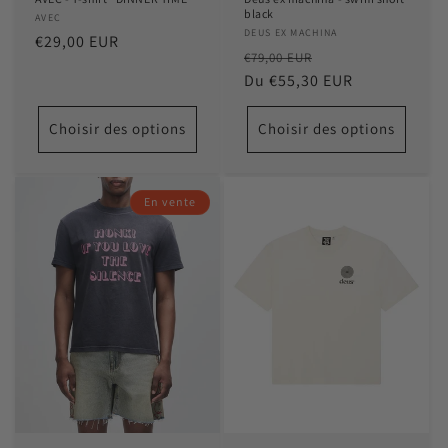
black
Distributeur :
AVEC
Distributeur :
DEUS EX MACHINA
Prix
€29,00 EUR
Prix
Prix
€79,00 EUR
habituel
habituel
Du €55,30 EUR
promotionnel
Choisir des options
Choisir des options
En vente