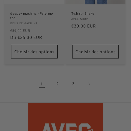
deus ex machina - Palermo
T-shirt - Snake
tee
Distributeur :
AVEC SHOP
Distributeur :
DEUS EX MACHINA
Prix
€39,00 EUR
Prix
Prix
€59,00 EUR
habituel
habituel
Du €35,30 EUR
promotionnel
Choisir des options
Choisir des options
1
2
3