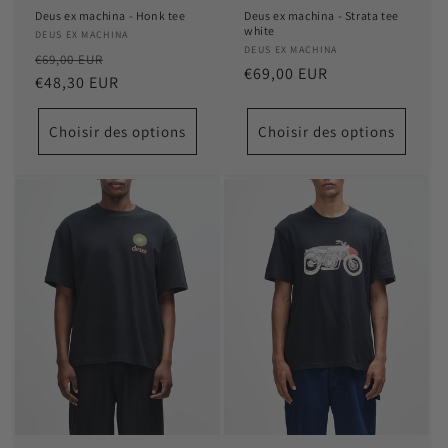
Deus ex machina - Honk tee
Deus ex machina - Strata tee
white
Distributeur :
DEUS EX MACHINA
Distributeur :
DEUS EX MACHINA
Prix
Prix
€69,00 EUR
Prix
€69,00 EUR
habituel
€48,30 EUR
promotionnel
habituel
Choisir des options
Choisir des options