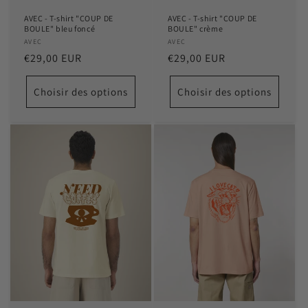
AVEC - T-shirt "COUP DE
AVEC - T-shirt "COUP DE
BOULE" bleu foncé
BOULE" crème
Distributeur :
AVEC
Distributeur :
AVEC
Prix
€29,00 EUR
Prix
€29,00 EUR
habituel
habituel
Choisir des options
Choisir des options