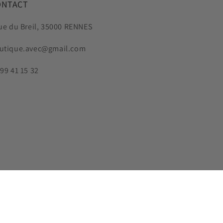
ONTACT
rue du Breil, 35000 RENNES
utique.avec@gmail.com
 99 41 15 32
stagram