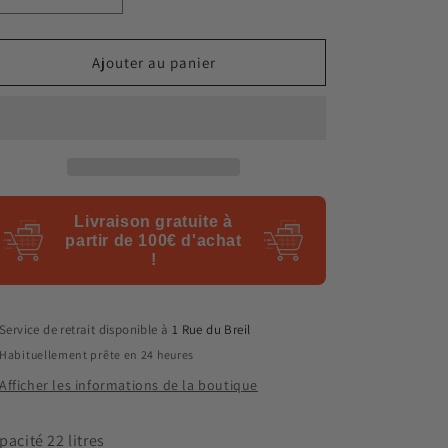
la
la
quantité
quantité
de
de
Ajouter au panier
Sac
Sac
à
à
dos
dos
-
-
Noir
Noir
Livraison gratuite à
partir de 100€ d'achat
!
Service de retrait disponible à
1 Rue du Breil
Habituellement prête en 24 heures
Afficher les informations de la boutique
pacité 22 litres