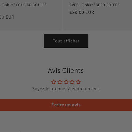
- T-shirt "COUP DE BOULE"
AVEC - T-shirt "NEED COFFE"
e
Prix
€29,00 EUR
00 EUR
habituel
tuel
Tout afficher
Avis Clients
Soyez le premier à écrire un avis
Écrire un avis