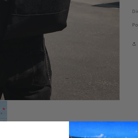
Di
Po