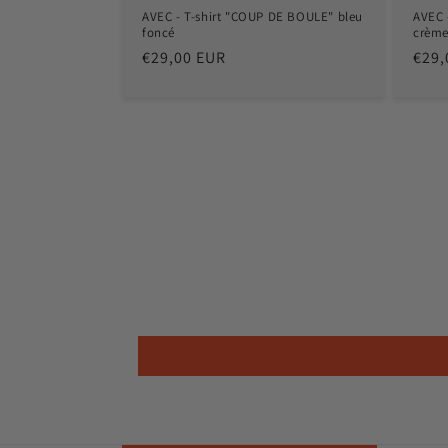
AVEC - T-shirt "COUP DE BOULE" bleu
AVEC 
foncé
crèm
Prix
€29,00 EUR
Prix
€29,
habituel
habi