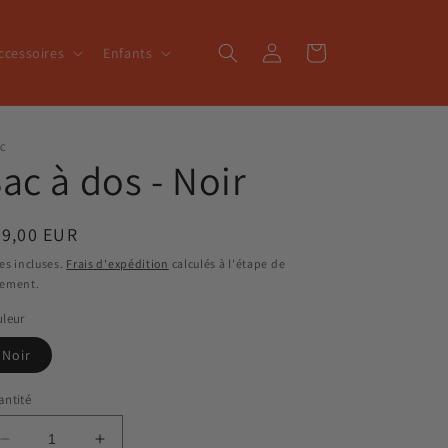
Connexion
Panier
ccessoires
Enfants
EC
ac à dos - Noir
ix
39,00 EUR
bituel
es incluses.
Frais d'expédition
calculés à l'étape de
iement.
leur
Noir
ntité
Réduire
Augmenter