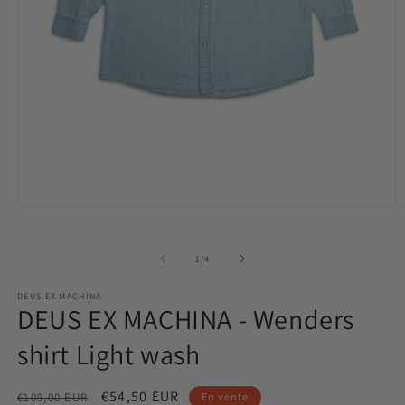
Ouvrir
O
le
le
média
m
1
2
de
1
/
4
dans
d
une
u
fenêtre
f
DEUS EX MACHINA
modale
m
DEUS EX MACHINA - Wenders
shirt Light wash
Prix
Prix
€54,50 EUR
€109,00 EUR
En vente