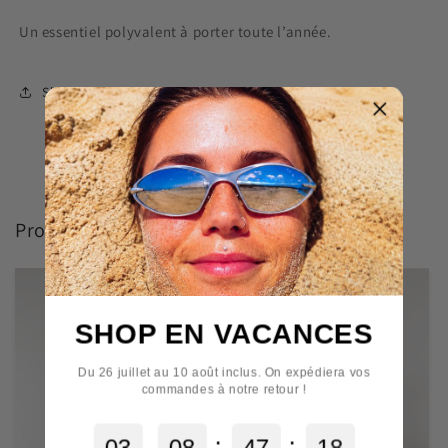
Un
essentiel
polyvalent
à
porter
toute
l’année.
Share
Produit en vedette
SHOP EN VACANCES
Du 26 juillet au 10 août inclus. On expédiera vos
commandes à notre retour !
:
:
0
3
0
8
4
7
1
8