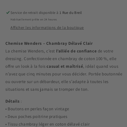
Service de retrait disponible à
1 Rue du Breil
Habituellement prête en 24 heures
Afficher les informations de la boutique
Chemise
Wenders –
Chambray
Délavé
Clair
La
chemise
Wenders,
c’est
l’alliée
de
confiance
de
votre
dressing.
Confectionnée
en
chambray
de
coton
100 %,
elle
offre
un
look
à
la
fois
casual
et
maîtrisé
,
idéal
quand
vous
n’avez
que
cinq
minutes
pour
vous
décider.
Portée
boutonnée
ou
ouverte
sur
un
débardeur,
elle
s’adapte
à
toutes
les
situations et
sans
jamais
se
tromper
de
ton.
Détails
:
•
Boutons
en
perles
façon
vintage
•
Deux
poches
poitrine
pratiques
•
Tissu
chambray
léger
en
coton
délavé
clair