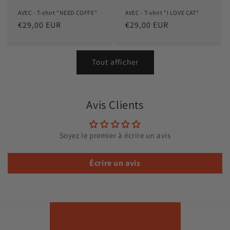
AVEC - T-shirt "NEED COFFE"
AVEC - T-shirt "I LOVE CAT"
Prix
€29,00 EUR
Prix
€29,00 EUR
habituel
habituel
Tout afficher
Avis Clients
Soyez le premier à écrire un avis
Écrire un avis