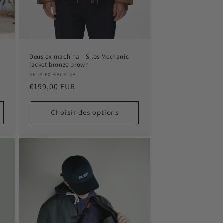
Deus ex machina - Silos Mechanic
jacket bronze brown
Distributeur :
DEUS EX MACHINA
Prix
€199,00 EUR
habituel
Choisir des options