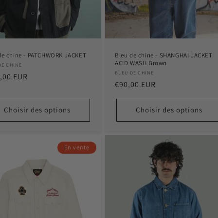
de chine - PATCHWORK JACKET
Bleu de chine - SHANGHAI JACKET
ACID WASH Brown
ibuteur :
DE CHINE
Distributeur :
BLEU DE CHINE
,00 EUR
Prix
€90,00 EUR
tuel
habituel
Choisir des options
Choisir des options
En vente