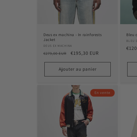
Deus ex machina - In rainforests
Bleu 
Jacket
Distr
BLEU 
Distributeur :
DEUS EX MACHINA
Prix
€120
Prix
Prix
€195,30 EUR
€279,00 EUR
habi
habituel
promotionnel
Ajouter au panier
En vente