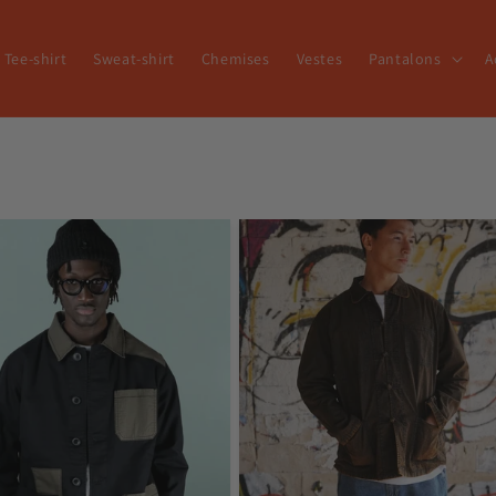
Tee-shirt
Sweat-shirt
Chemises
Vestes
Pantalons
A