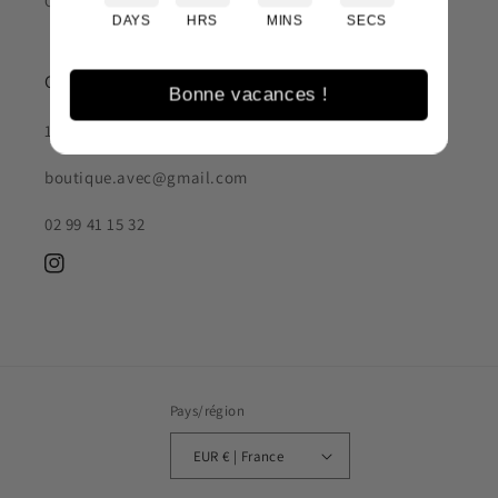
Conditions d'utilisation
DAYS
HRS
MINS
SECS
CONTACT
Bonne vacances !
1 rue du Breil, 35000 RENNES
boutique.avec@gmail.com
02 99 41 15 32
Instagram
Pays/région
EUR € | France